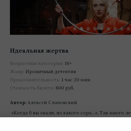
Идеальная жертва
Возрастная категория:
16+
Жанр:
Ироничный детектив
Продолжительность:
1 час 20 мин
Стоимость билета:
800 руб.
Автор:
Алексей Слаповский
«Когда б вы знали, из какого сора…». Так много л
рождении стихов. Любовь — это высшая форма п
которая заставляет нас переживать ярчайшие э