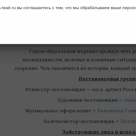
энергией. Но у каждого человека своё понимани
-teatr.ru вы соглашаетесь с тем, что мы обрабатываем ваши перс
опыта каждого из нас. Ведь иногда любовь быв
трагичной. Она может длиться всю жизнь, а може
рождается порой из случайности и принимает са
драмы, шпионского романа… а иногда 
Герои «Идеальной жертвы» пройдут путь 
неожиданности, нелепые и комичные ситуаци
озарение. Чем закончится их история, каждый зр
Постановочная групп
Режиссер-постановщик — засл. артист Рос
Художник-постановщик —
Анна
Музыкальное оформление —
Валентина Гон
Балетмейстер-постановщик —
Вален
Действующие лица и испол