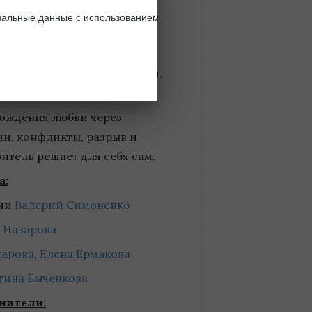
е любви, и зависит оно от
ональные данные с использованием
ает счастливой, иногда —
т упорхнуть, как птица. Она
мые разные формы: комедии,
— даже детектива…
рождения любви через
и, конфликты, разрыв и
итель решает для себя сам.
а:
сии
Валерий Симоненко
 Назарова
чарова
,
Елена Ермакова
тина Быченкова
нители: