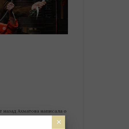
ет назад Ахматова написала о
оэзии, таинственная сила,
моции, наполняет жизненной