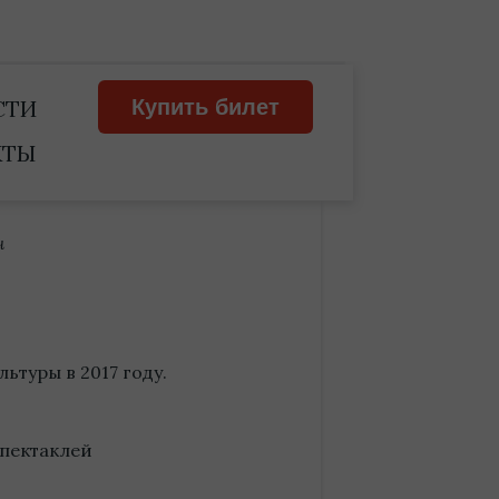
СТИ
Купить билет
КТЫ
ч
ьтуры в 2017 году.
спектаклей