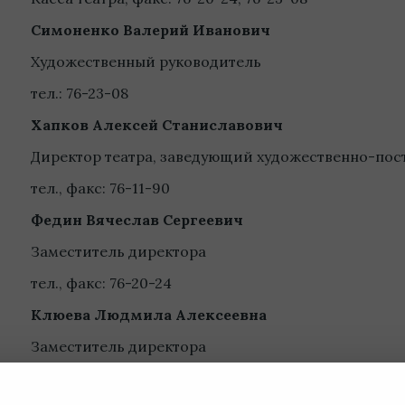
Симоненко Валерий Иванович
Художественный руководитель
тел.: 76-23-08
Хапков Алексей Станиславович
Директор театра, заведующий художественно-пос
тел., факс: 76-11-90
Федин Вячеслав Сергеевич
Заместитель директора
тел., факс: 76-20-24
Клюева Людмила Алексеевна
Заместитель директора
тел.: 76-23-08;
76-20-24