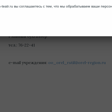
Дякина Зоя Викторовна
-teatr.ru вы соглашаетесь с тем, что мы обрабатываем ваши перс
Руководитель литературно-драматургической час
тел.: 76-20-24
Гнеушева Татьяна Михайловна
Главный бухгалтер
тел.: 76-22-41
e-mail учреждения:
oo_orel_rstil@orel-region.ru