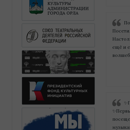
По
Посети
Настол
ещё и 
волшебн
✨П
✨Первый
посеще
музыка