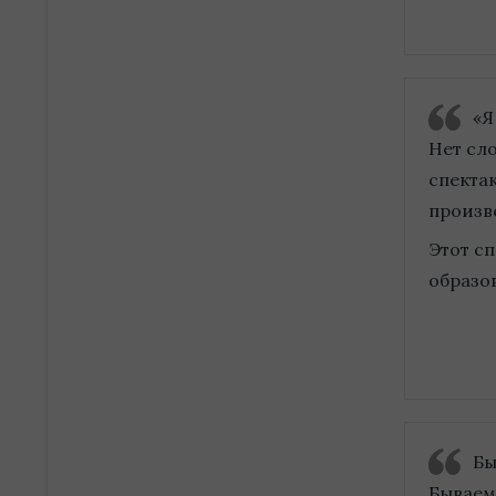
«Я
Нет сло
спекта
произв
Этот с
образо
Бы
Бываем