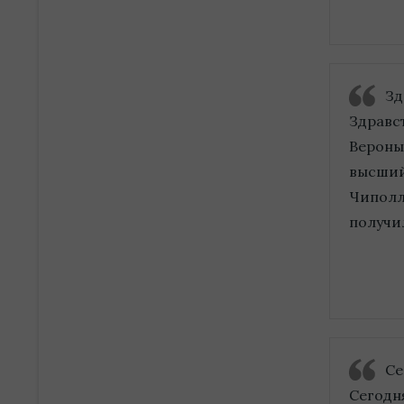
Зд
Здравс
Вероны
высший
Чиполл
получил
Се
Сегодн