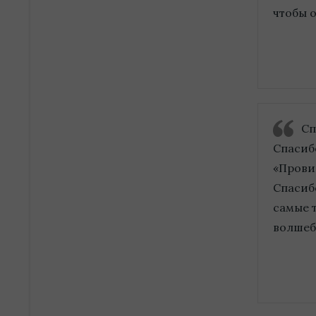
чтобы о
Сп
Спасиб
«Прови
Спасиб
самые 
волшеб