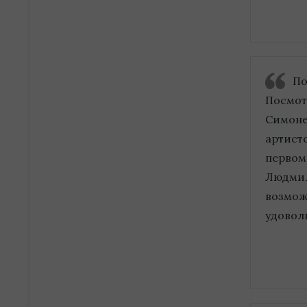
По
Посмот
Симоне
артист
первом
Людмил
возмож
удоволь