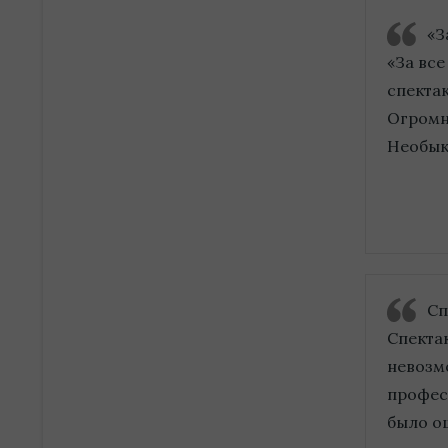
«З
«За вс
спекта
Огромн
Необык
Сп
Спекта
невозм
професс
было о