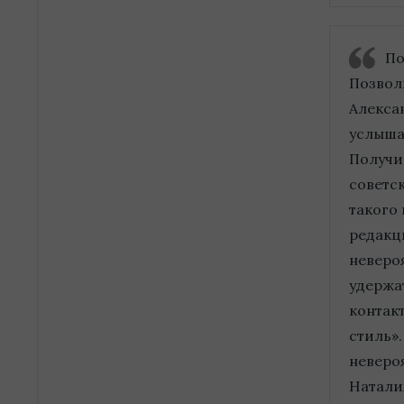
По
Позвол
Алекса
услыша
Получи
советск
такого
редакци
неверо
удержат
контакт
стиль».
неверо
Натали