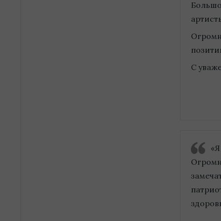
Большо
артист
Огромно
позити
С уваж
«Я
Огромн
замеча
патрио
здоров