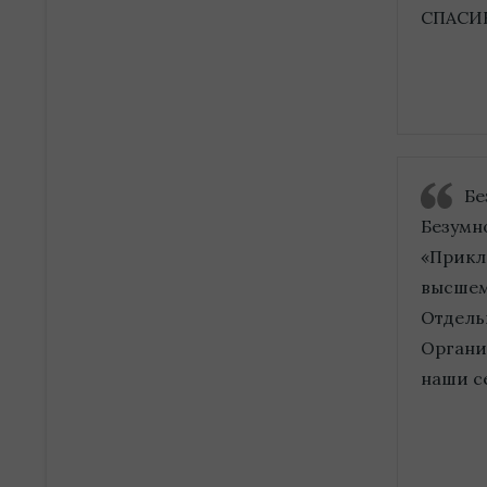
СПАСИ
Бе
Безумн
«Приклю
высшем
Отдельн
Органи
наши с