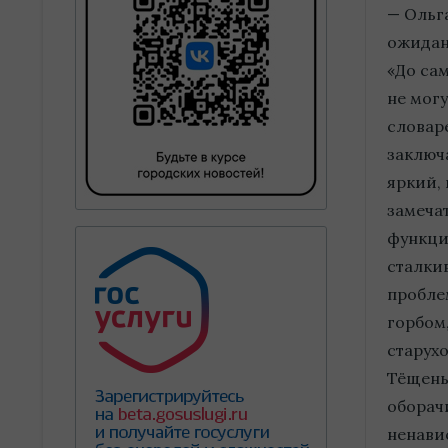
— Ольг
ожидан
«До сам
не могу
словар
заключа
яркий,
замеча
функци
сталки
пробле
горбом
старух
Тёщень
оборач
ненавис