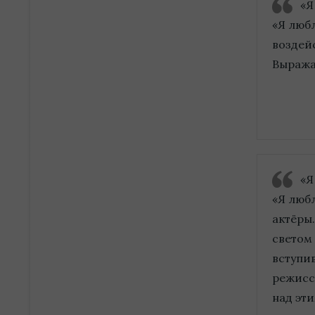
«Я
«Я люб
воздейс
Выража
«Я
«Я любл
актёры
светом
вступи
режисс
над эт