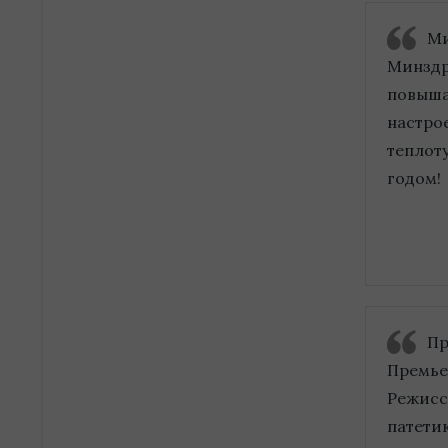
Ми
Минздр
повыша
настро
теплот
годом!
Пр
Премье
Режисс
патети