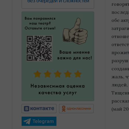
говорят
последн
обе акт
затраг
отноше
ответс
прожить
разруш
создани
жаль, 
людей,
Тищенк
рассказ
(май 20