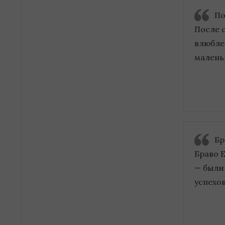
По
После 
влюблен
маленьк
Бр
Браво Е
— были
успехов