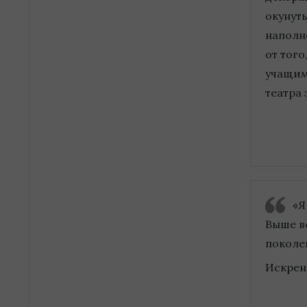
окунут
наполн
от тог
учащим
театра 
«Я
Выше вс
поколе
Искрен