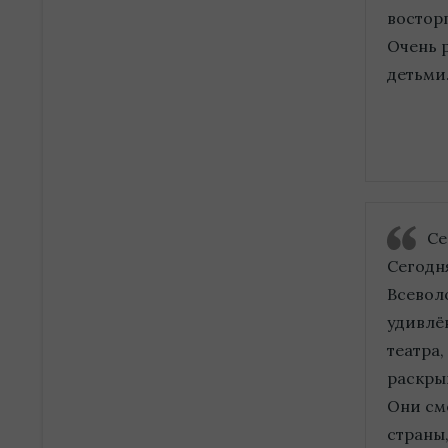
восторг
Очень 
детьми.
Се
Сегодня
Всевол
удивлё
театра
раскры
Они см
страны,