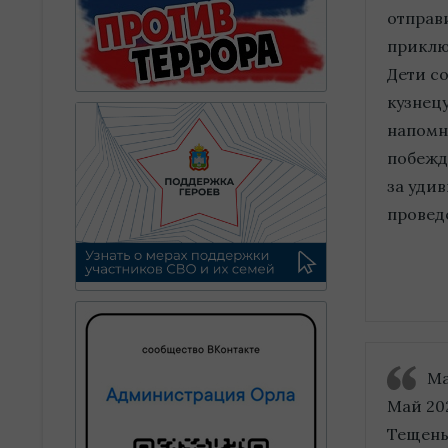
отправ
приклю
Дети с
кузнец
напомни
побежд
за уди
проведё
Ма
Май 202
Тещень