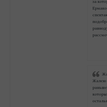
за кот
Ермако
спекта
подобр
равноду
рассмот
Жа
Жалею 
раньше
которы
осталь