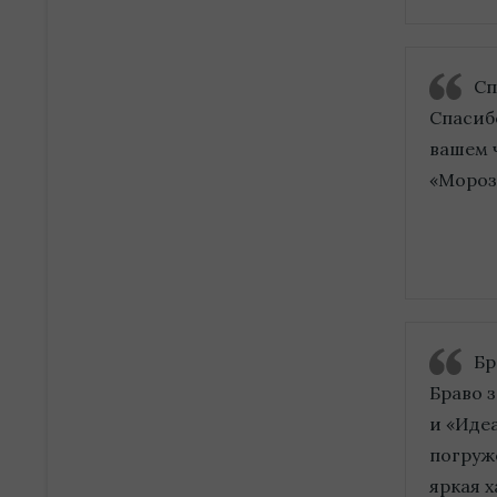
Сп
Спасиб
вашем ч
«Мороз
Бр
Браво 
и «Иде
погруж
яркая х