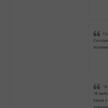
Се
Сегодня
познав
“Я
“Я любл
такая г
декора