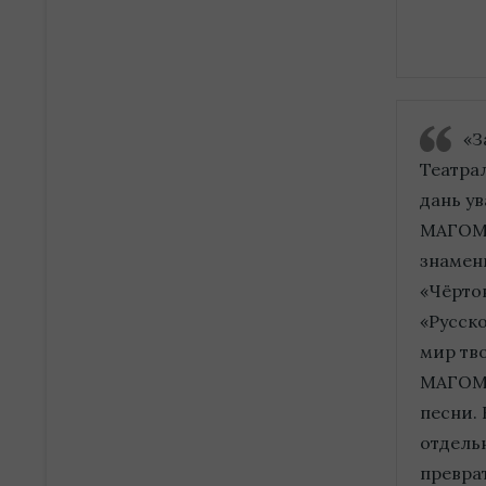
«З
Театра
дань у
МАГОМА
знамен
«Чёрто
«Русск
мир тв
МАГОМА
песни.
отдельн
преврат