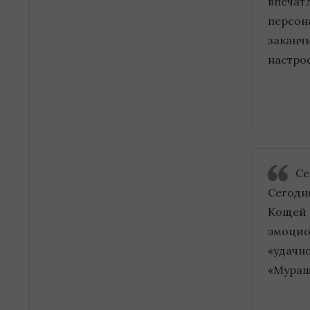
впечатл
персон
заканч
настрое
Се
Сегодн
Кощей 
эмоцио
«удачн
«Мураш