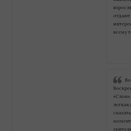
взрослы
отдают 
интере
всему т
Во
Воскрес
«Слон»
легкая
сказат
момент
зрител