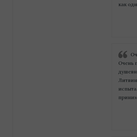
как одн
Оч
Очень 
душевн
Литвин
испытал
приним