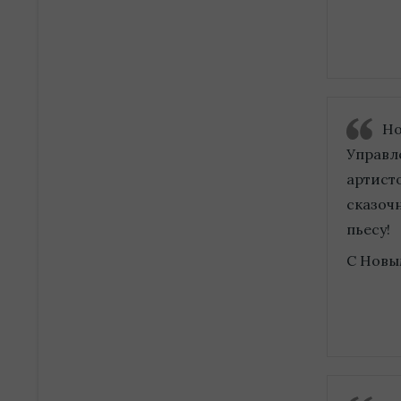
Но
Управл
артист
сказоч
пьесу!
С Новым