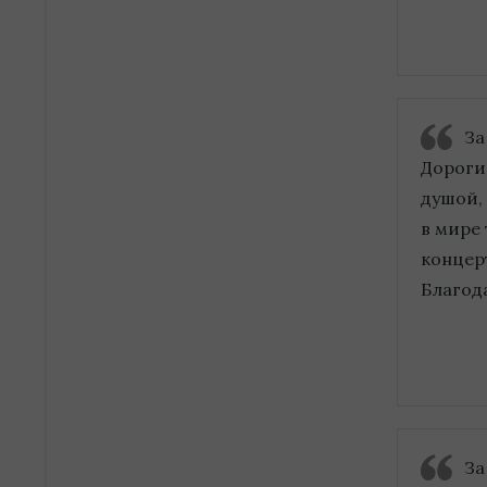
За
Дорогие
душой,
в мире 
концер
Благода
За