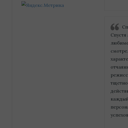
Сп
Спустя
любиме
смотрел
характ
отчаян
режисс
тщетно
действ
каждый
персон
успехо