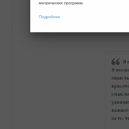
метрических программ.
безумно
Подробнее
Гал
Я 
Я посмо
знаю чь
красот
смыслом
удивлят
важного
за то, 