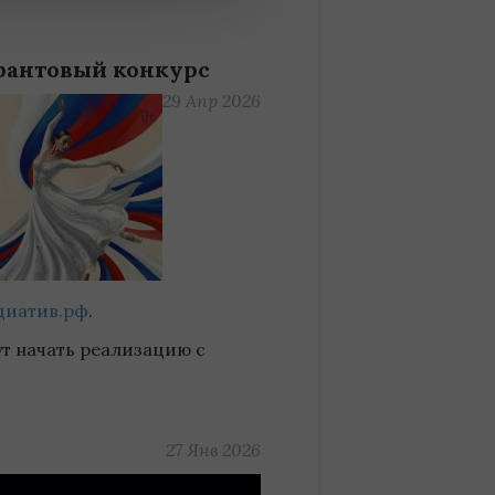
грантовый конкурс
29 Апр 2026
циатив.рф
.
ут начать реализацию с
27 Янв 2026