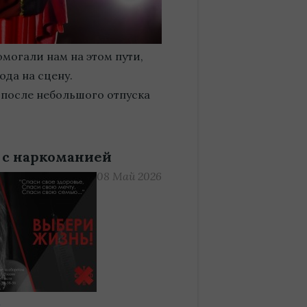
могали нам на этом пути,
да на сцену.
 после небольшого отпуска
 с наркоманией
08 Май 2026
…