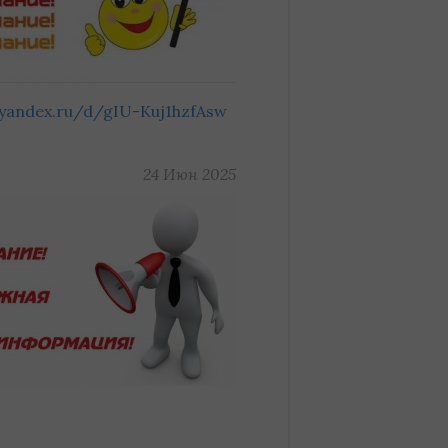
k.yandex.ru/d/gIU-Kuj1hzfAsw
24 Июн 2025