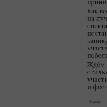
прини
Как в
на лу
спект
поста
каник
участ
побед
Ждём в
стиль
участ
и фес
Назад