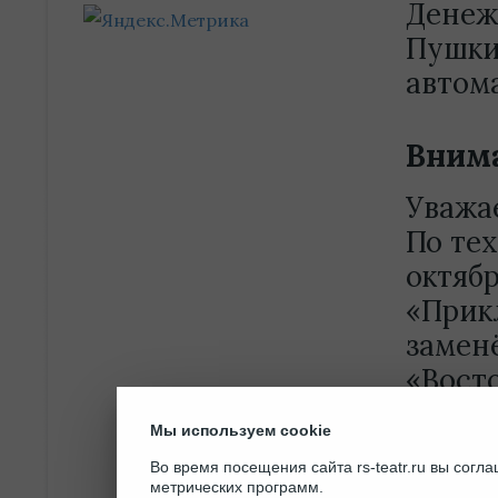
Денеж
Пушки
автом
Внима
Уважа
По те
октябр
«Прик
замен
«Восто
Купле
Мы используем cookie
необх
Во время посещения сайта rs-teatr.ru вы сог
обрати
метрических программ.