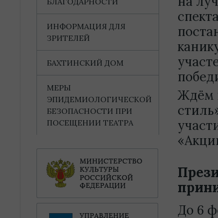
на лу
БЛАГОДАРНОСТИ
спект
ИНФОРМАЦИЯ ДЛЯ
поста
ЗРИТЕЛЕЙ
каник
участ
БАХТИНСКИЙ ДОМ
побед
МЕРЫ
Ждём в
ЭПИДЕМИОЛОГИЧЕСКОЙ
стиль
БЕЗОПАСНОСТИ ПРИ
участ
ПОСЕЩЕНИИ ТЕАТРА
«Акци
През
прини
До 6 