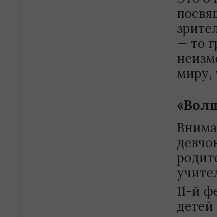
посвящ
зрите
— то 
неизм
миру, 
«Волш
Внима
девчон
родит
учите
11-й ф
детей