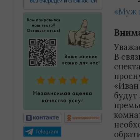
«Муж 
Внима
Уважа
В связ
спект
просну
«Иван 
будут
премь
комна
необх
обрат