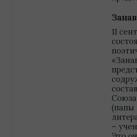
Занав
11 сен
состо
поэти
«Зана
предс
содру
соста
Союза
(папы 
литер
– учен
Это о