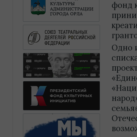
фонд 
прини
креат
гранто
Одно 
списк
проек
«Един
«Наци
народ
семья»
Отече
возмо