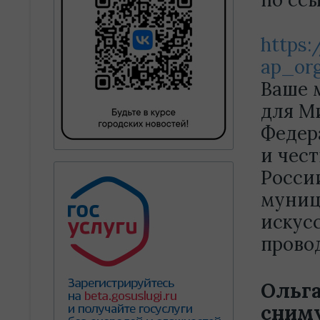
https:
ap_org
Ваше 
для М
Федер
и чес
Росси
муниц
искус
прово
Ольга
сниму