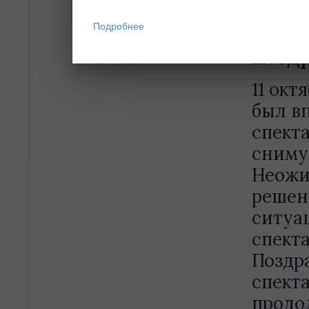
театра
Подробнее
Поздр
11 окт
был в
спект
сниму
Неожи
решен
ситуа
спект
Поздр
спект
продо