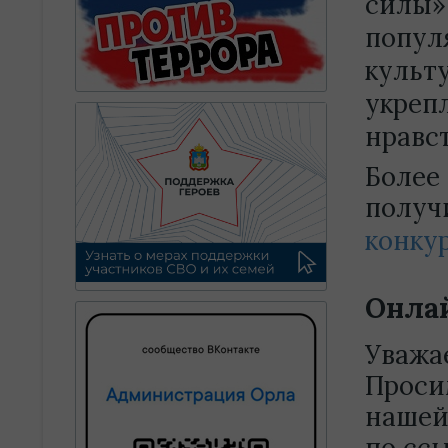
силы»
попул
культ
укреп
нравс
Более
получ
конку
Онлай
Уважа
Проси
нашей
по ссы