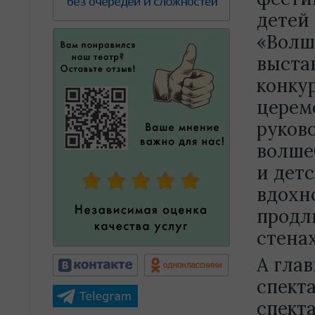
детей
«Волш
выста
конку
церем
руков
волше
и детс
вдохн
продл
стенах
А глав
спект
спект