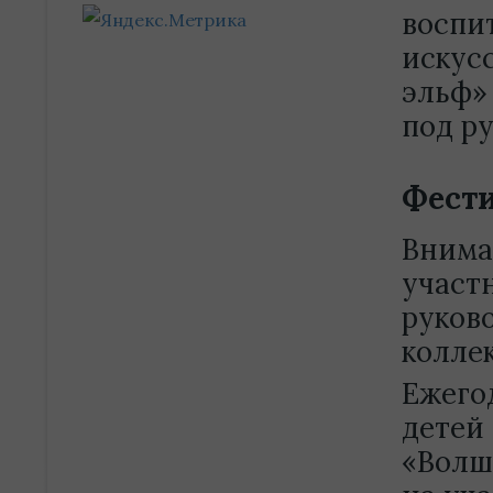
воспи
искус
эльф»
под ру
Фест
Внима
участ
руков
колле
Ежего
детей
«Волш