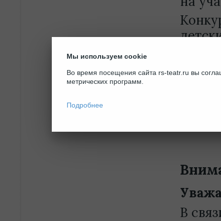
на уча
Конку
детск
«Лучш
Мы используем cookie
Ждем В
Во время посещения сайта rs-teatr.ru вы сог
метрических программ.
Скача
здесь:
Подробнее
фести
Внима
Уважа
В связ