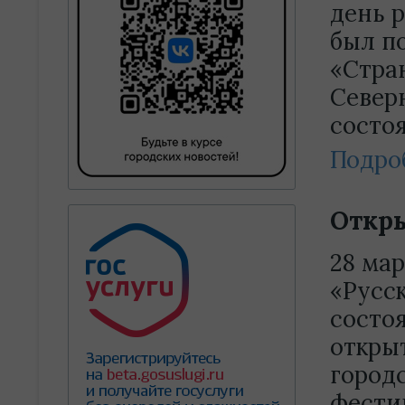
день 
был п
«Стран
Северн
состо
Подро
Откр
28 мар
«Русс
состо
откры
город
фести