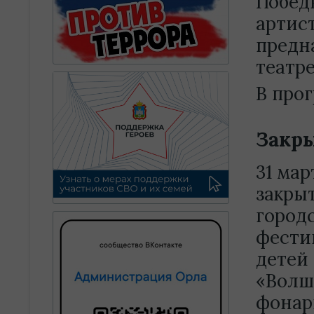
Побед
артис
предна
театре
В про
Закры
31 мар
закры
город
фести
детей
«Волш
фонари