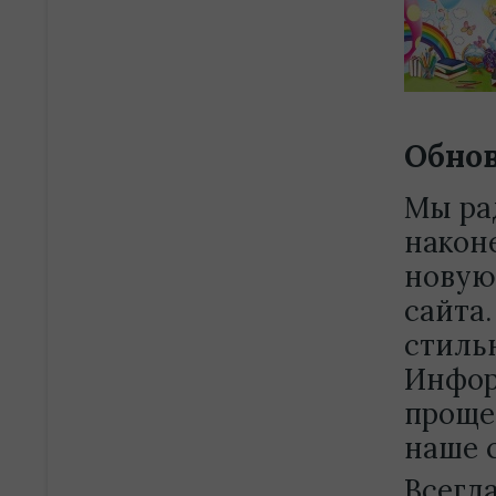
Обнов
Мы ра
након
новую
сайта.
стиль
Инфор
проще,
наше 
Всегд