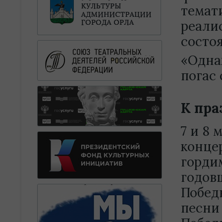
темат
реали
состоя
«Одна
погас
К пра
7 и 8
конце
горди
годов
Побед
песни