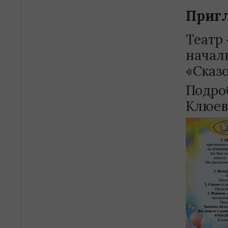
Приг
Театр
начал
«Сказ
Подро
Клюев