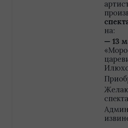
артис
произ
спект
на:
— 13 
«Моро
царев
Илюхо
Приоб
Желаю
спекта
Админ
извин