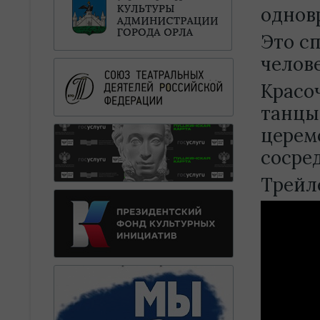
однов
Это сп
челов
Красо
танцы
церем
сосре
Трейл