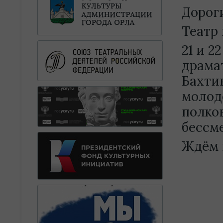
Дороги
Театр 
21 и 
драма
Бахти
молод
полко
бессм
Ждём в