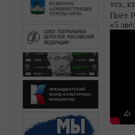
тех, к
Поёт 
«5 звё