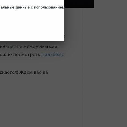
ональные данные с использованием
е И. Фридберга состоялась!
ивоборстве между людьми
можно посмотреть
в альбоме
жается! Ждём вас на