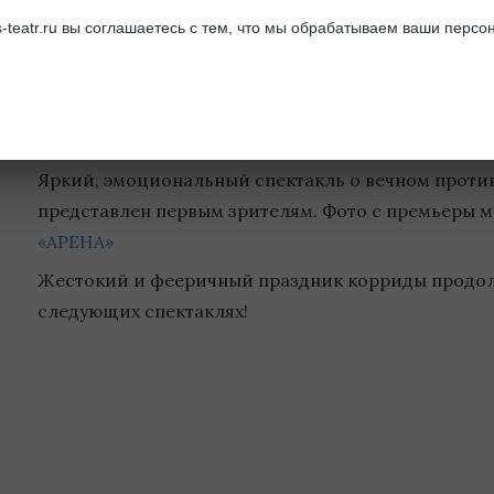
-teatr.ru вы соглашаетесь с тем, что мы обрабатываем ваши перс
Поздравляем с премьерой!
Долгожданная премьера спектакля «Арена» по пьес
Яркий, эмоциональный спектакль о вечном прот
представлен первым зрителям. Фото с премьеры 
«АРЕНА»
Жестокий и фееричный праздник корриды продол
следующих спектаклях!