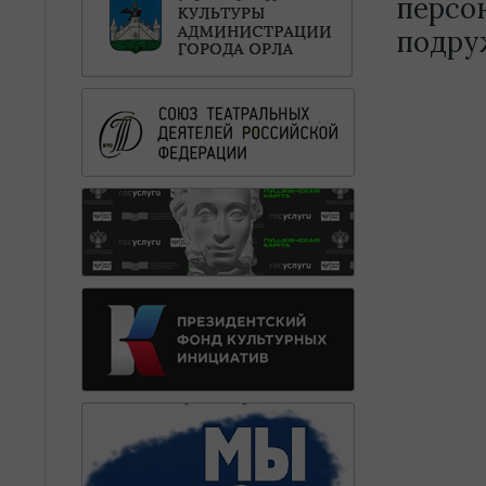
персо
подру