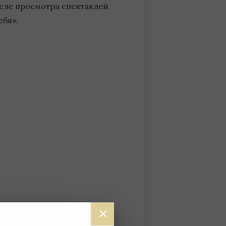
сле просмотра спектаклей
ебя».