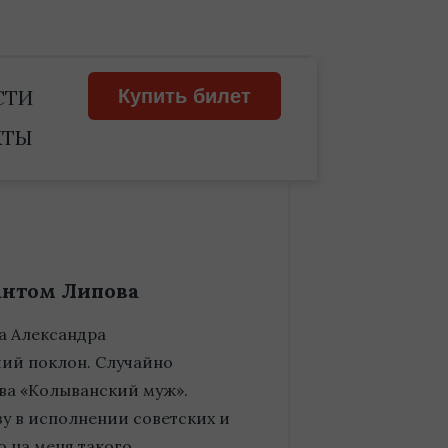
СТИ
Купить билет
КТЫ
антом Липова
а Александра
ий поклон. Случайно
ва «Колыванский муж».
у в исполнении советских и
о на меня такого