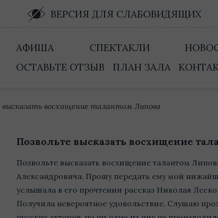
ВЕРСИЯ ДЛЯ СЛАБОВИДЯЩИХ
АФИША
СПЕКТАКЛИ
НОВО
ОСТАВЬТЕ ОТЗЫВ
ПЛАН ЗАЛА
КОНТА
е высказать восхищение талантом Липова
Позвольте высказать восхищение тал
Позвольте высказать восхищение талантом Липов
Александровича. Прошу передать ему мой нижайш
услышала в его прочтении рассказ Николая Леско
Получила невероятное удовольствие. Слушаю проз
русских актеров, но ни одно из них не производил