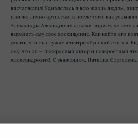
впечатления! Удивлялась я всю жизнь людям, пи
или же лично артистам, а после того, как услыша
Александра Алсандровича, сами видите, не смогла
выразить ему свое восхищение. Как найти его кон
узнать, что он служит в театре «Русский стиль». Е
ему, что он — прекрасный актер и невероятный чт
Александрович!. С уважением, Наталия Сергеевна.