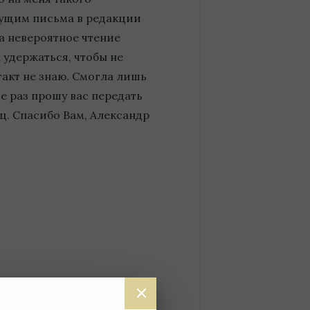
шущим письма в редакции
ла невероятное чтение
 удержаться, чтобы не
такт не знаю. Смогла лишь
ще раз прошу вас передать
ец. Спасибо Вам, Александр