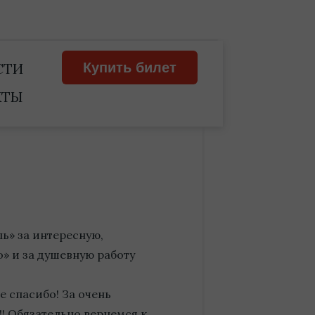
СТИ
Купить билет
КТЫ
ь» за интересную,
» и за душевную работу
 спасибо! За очень
! Обязательно вернемся к