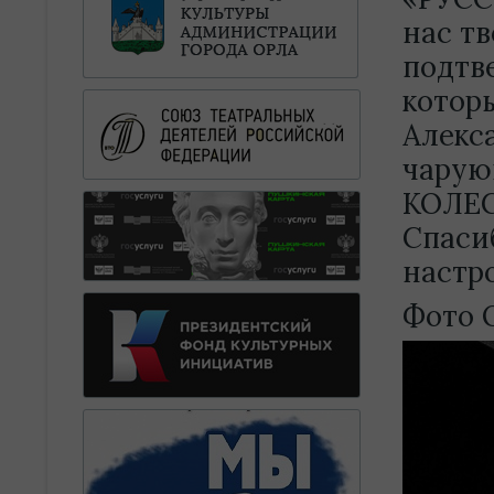
нас т
подтв
котор
Алекс
чарую
КОЛЕ
Спасиб
настр
Фото 