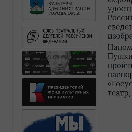
удост
Росси
сведе
изобр
Напом
Пушки
пройт
паспо
«Госус
театр,