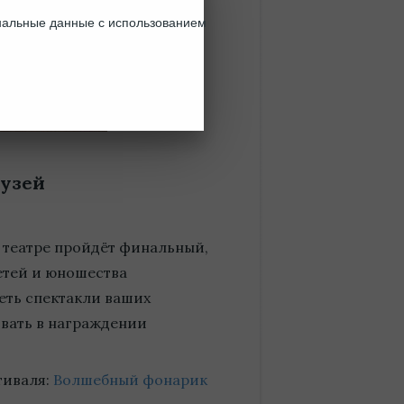
ональные данные с использованием
узей
м театре пройдёт финальный,
детей и юношества
еть спектакли ваших
овать в награждении
тиваля:
Волшебный фонарик