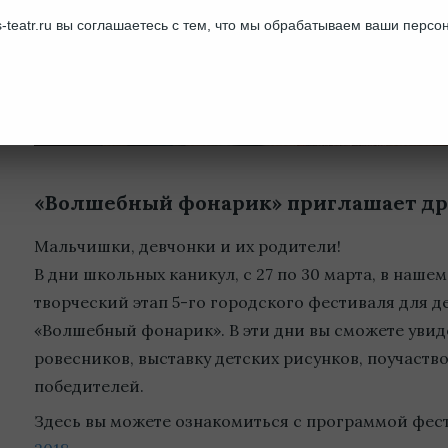
-teatr.ru вы соглашаетесь с тем, что мы обрабатываем ваши перс
«Волшебный фонарик» приглашает др
Мальчишки, девчонки и их родители!
В дни школьных каникул, с 27 по 30 марта, в наше
творческий этап 5-го городского фестиваля для 
«Волшебный фонарик». В эти дни вы сможете увид
ровесников, выставку детских рисунков, поучаств
победителей.
Здесь вы можете ознакомиться с программой фес