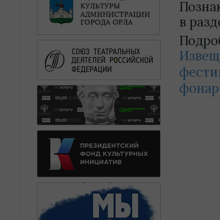
Позна
в разд
Подро
Извещ
фести
фонар